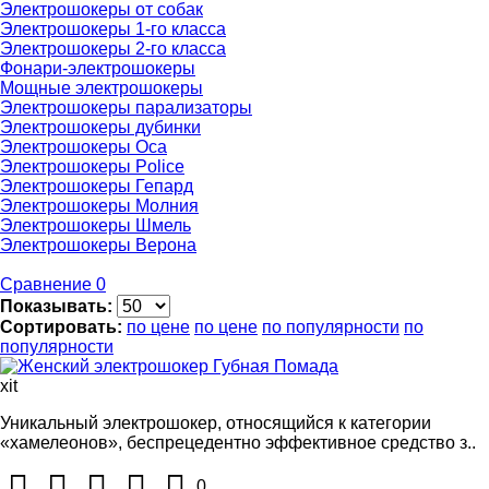
Электрошокеры от собак
Электрошокеры 1-го класса
Электрошокеры 2-го класса
Фонари-электрошокеры
Мощные электрошокеры
Электрошокеры парализаторы
Электрошокеры дубинки
Электрошокеры Оса
Электрошокеры Police
Электрошокеры Гепард
Электрошокеры Молния
Электрошокеры Шмель
Электрошокеры Верона
Сравнение
0
Показывать:
Сортировать:
по цене
по цене
по популярности
по
популярности
xit
Уникальный электрошокер, относящийся к категории
«хамелеонов», беспрецедентно эффективное средство з..
0