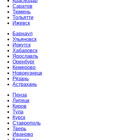
Краснодар
Саратов
Тюмень
Тольятти
Ижевск
Барнаул
Ульяновск
Иркутск
Хабаровск
Ярославль
Оренбург
Кемерово
Новокузнецк
Рязань
Астрахань
Пенза
Липецк
Киров
Тула
Курск
Ставрополь
Тверь
Иваново
Брянск