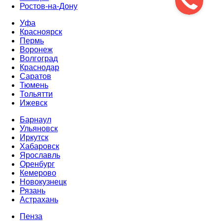
Ростов-на-Дону
Уфа
Красноярск
Пермь
Воронеж
Волгоград
Краснодар
Саратов
Тюмень
Тольятти
Ижевск
Барнаул
Ульяновск
Иркутск
Хабаровск
Ярославль
Оренбург
Кемерово
Новокузнецк
Рязань
Астрахань
Пенза