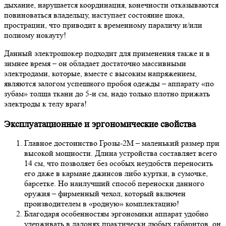
дыхание, нарушается координация, конечности отказываются
повиноваться владельцу, наступает состояние шока,
прострации, что приводит к временному параличу и/или
полному нокауту!
Данный электрошокер подходит для применения также и в
зимнее время – он обладает достаточно массивными
электродами, которые, вместе с высоким напряжением,
являются залогом успешного пробоя одежды – аппарату «по
зубам» толща ткани до 5-и см, надо только плотно прижать
электроды к телу врага!
Эксплуатационные и эргономические свойства
Главное достоинство Грозы-2М – маленький размер при
высокой мощности. Длина устройства составляет всего
14 см, что позволяет без особых неудобств переносить
его даже в кармане джинсов либо куртки, в сумочке,
барсетке. Но наилучший способ переноски данного
оружия – фирменный чехол, который включен
производителем в «родную» комплектацию!
Благодаря особенностям эргономики аппарат удобно
удерживать в ладонях практически любых габаритов, он