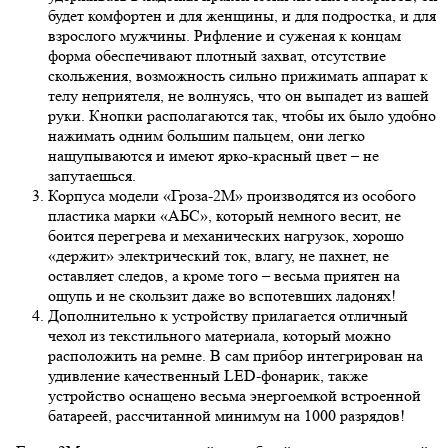
будет комфортен и для женщины, и для подростка, и для
взрослого мужчины. Рифление и суженая к концам
форма обеспечивают плотный захват, отсутствие
скольжения, возможность сильно прижимать аппарат к
телу неприятеля, не волнуясь, что он выпадет из вашей
руки. Кнопки располагаются так, чтобы их было удобно
нажимать одним большим пальцем, они легко
нащупываются и имеют ярко-красный цвет – не
запутаешься.
Корпуса модели «Гроза-2М» производятся из особого
пластика марки «АБС», который немного весит, не
боится перегрева и механических нагрузок, хорошо
«держит» электрический ток, влагу, не пахнет, не
оставляет следов, а кроме того – весьма приятен на
ощупь и не скользит даже во вспотевших ладонях!
Дополнительно к устройству прилагается отличный
чехол из текстильного материала, который можно
расположить на ремне. В сам прибор интегрирован на
удивление качественный LED-фонарик, также
устройство оснащено весьма энергоемкой встроенной
батареей, рассчитанной минимум на 1000 разрядов!