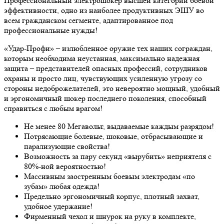
Профессиональный электрошокер высшей категории боевой
эффективности, одно из наиболее продуктивных ЭШУ во
всем гражданском сегменте, адаптированное под
профессиональные нужды!
«Удар-Профи» – излюбленное оружие тех наших сограждан,
которым необходима неустанная, максимально надежная
защита – представителей опасных профессий, сотрудников
охраны и просто лиц, чувствующих усиленную угрозу со
стороны недоброжелателей, это невероятно мощный, удобный
и эргономичный шокер последнего поколения, способный
справиться с любым врагом!
Не менее 80 Мегавольт, выдаваемые каждым разрядом!
Потрясающие болевые, шоковые, отбрасывающие и
парализующие свойства!
Возможность за пару секунд «вырубить» неприятеля с
80%-ной вероятностью!
Массивным заостренным боевым электродам «по
зубам» любая одежда!
Предельно эргономичный корпус, плотный захват,
удобное удержание!
Фирменный чехол и шнурок на руку в комплекте,