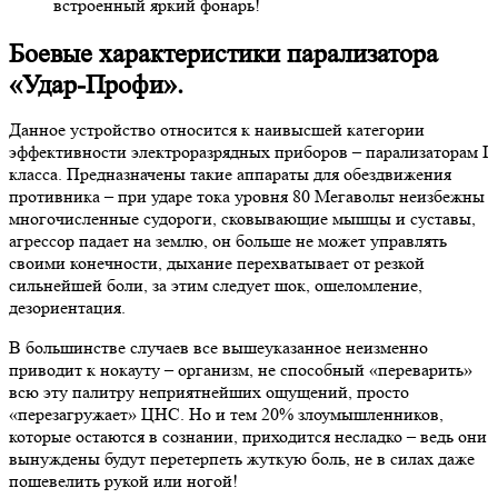
встроенный яркий фонарь!
Боевые характеристики парализатора
«Удар-Профи».
Данное устройство относится к наивысшей категории
эффективности электроразрядных приборов – парализаторам I
класса. Предназначены такие аппараты для обездвижения
противника – при ударе тока уровня 80 Мегавольт неизбежны
многочисленные судороги, сковывающие мышцы и суставы,
агрессор падает на землю, он больше не может управлять
своими конечности, дыхание перехватывает от резкой
сильнейшей боли, за этим следует шок, ошеломление,
дезориентация.
В большинстве случаев все вышеуказанное неизменно
приводит к нокауту – организм, не способный «переварить»
всю эту палитру неприятнейших ощущений, просто
«перезагружает» ЦНС. Но и тем 20% злоумышленников,
которые остаются в сознании, приходится несладко – ведь они
вынуждены будут перетерпеть жуткую боль, не в силах даже
пошевелить рукой или ногой!