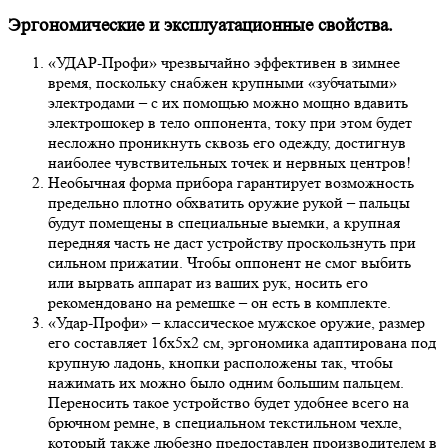
Эргономические и эксплуатационные свойства.
«УДАР-Профи» чрезвычайно эффективен в зимнее
время, поскольку снабжен крупными «зубчатыми»
электродами – с их помощью можно мощно вдавить
электрошокер в тело оппонента, току при этом будет
несложно проникнуть сквозь его одежду, достигнув
наиболее чувствительных точек и нервных центров!
Необычная форма прибора гарантирует возможность
предельно плотно обхватить оружие рукой – пальцы
будут помещены в специальные выемки, а крупная
передняя часть не даст устройству проскользнуть при
сильном прижатии. Чтобы оппонент не смог выбить
или вырвать аппарат из ваших рук, носить его
рекомендовано на ремешке – он есть в комплекте.
«Удар-Профи» – классическое мужское оружие, размер
его составляет 16х5х2 см, эргономика адаптирована под
крупную ладонь, кнопки расположены так, чтобы
нажимать их можно было одним большим пальцем.
Переносить такое устройство будет удобнее всего на
брючном ремне, в специальном текстильном чехле,
который также любезно предоставлен производителем в